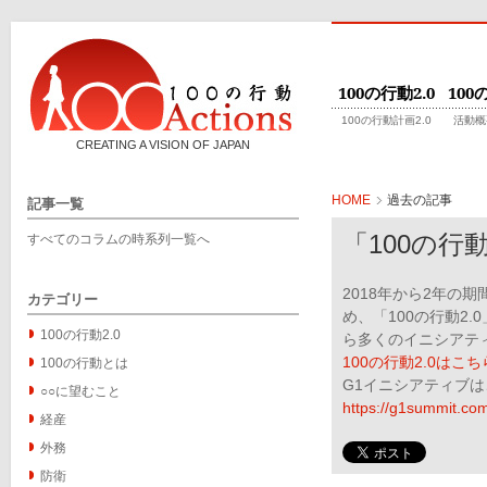
100の行動2.0
10
100の行動計画2.0
活動概
CREATING A VISION OF JAPAN
HOME
過去の記事
記事一覧
「100の行動
すべてのコラムの時系列一覧へ
2018年から2年の
カテゴリー
め、「100の行動2.
100の行動2.0
ら多くのイニシアテ
100の行動2.0はこち
100の行動とは
G1イニシアティブ
○○に望むこと
https://g1summit.com/
経産
外務
防衛