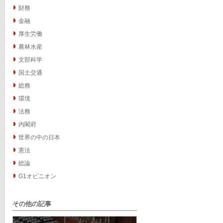
財務
金融
厚生労働
農林水産
文部科学
国土交通
総務
環境
法務
内閣府
世界の中の日本
憲法
総論
G1オピニオン
その他の記事