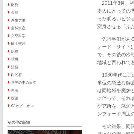
2011年3月
財務
本人にとっての
金融
った明るいビジ
厚生労働
変身させる「ふ
農林水産
文部科学
先行事例がある
国土交通
ォード・サイト
総務
で、その後の冷
環境
地域と言われて
法務
1980年代に
内閣府
単位の急激な解
世界の中の日本
は同地域を廃炉
憲法
に伴って、それ
総論
研究所を、廃炉
G1オピニオン
ンフォード周辺
その他の記事
その結果、同国