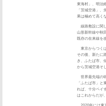
東海村」、明治
「茨城空港」、
果は極めて高く
線路敷設に関し
山形新幹線や秋
既存の在来線を
東京からつくば
その後、新たに
き、ふたば市、
から茨城空港そ
世界最先端の研
「ふたば市」と
れば、十分ペイ
はこれからだが
2020年には