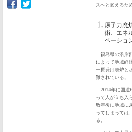
スへと変えるた
原子力廃
術、エネ
ベーショ
福島県の沿岸部
によって地域経済
一原発は廃炉と
難されている。
2014年に国
って人が立ち入
数年後に地域に
ってしまっては
る。