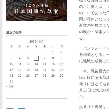
様々な分野に研
のだ。例えば、
の１つであった
関が母体となっ
産業の発展につ
の廃炉・除染プ
最近の記事
る。
2026年8月
月
火
水
木
金
土
日
ハンフォード・
1
2
る作業となる。
3
4
5
6
7
8
9
に地域の成長に
10
11
12
13
14
15
16
17
18
19
20
21
22
23
今、戦後最大の
24
25
26
27
28
29
30
線沿線にある茨
31
通りにはとても愛
« 3月
月12日に大規模
た。
浜通りの現況は