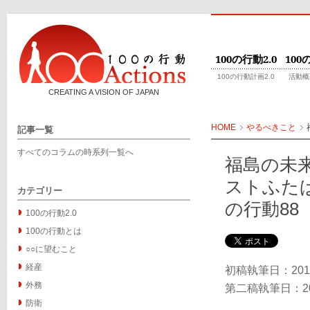
100の行動2.0
10
100の行動計画2.0
活動概
CREATING A VISION OF JAPAN
HOME
やるべきこと
記事一覧
すべてのコラムの時系列一覧へ
福島の未
ストふたば
カテゴリー
の行動88
100の行動2.0
100の行動とは
○○に望むこと
経産
初稿執筆日：201
外務
第二稿執筆日：20
防衛