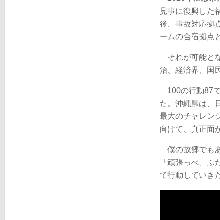
見事に復興した
後、事故対応拠
ームの合宿拠点
それが可能とな
治、経済界、国
100の行動87
た。沖縄県は、
最大のチャレン
向けて、真正面
僕の故郷でもあ
「頑張っぺ、ふ
て行動していき