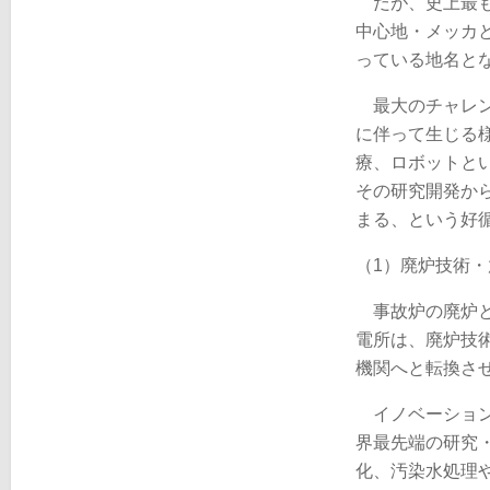
だが、史上最も
中心地・メッカと
っている地名と
最大のチャレン
に伴って生じる
療、ロボットと
その研究開発か
まる、という好
（1）廃炉技術
事故炉の廃炉と
電所は、廃炉技
機関へと転換さ
イノベーション
界最先端の研究
化、汚染水処理