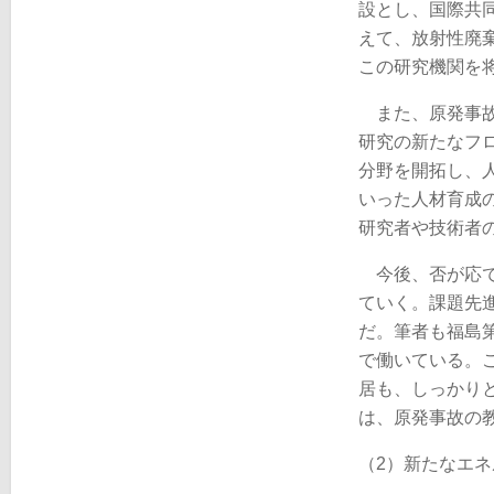
設とし、国際共
えて、放射性廃
この研究機関を
また、原発事故
研究の新たなフ
分野を開拓し、人
いった人材育成
研究者や技術者
今後、否が応で
ていく。課題先
だ。筆者も福島
で働いている。
居も、しっかり
は、原発事故の
（2）新たなエ