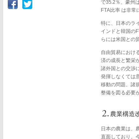
で35.2％、豪州
FTA比率 は非
特に、日本のラ
インドと韓国のF
らには米国との
自由貿易におけ
済の成長と繁栄か
諸外国との交渉
発揮しなくては
移動の問題、諸
整備を図る必要
農業構造
日本の農業は、
直面しており、