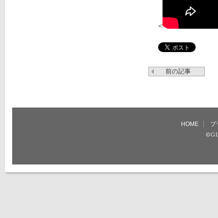
<
前の記事
HOME
プ