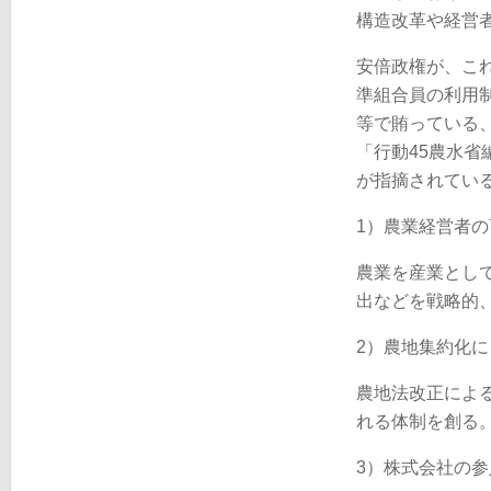
構造改革や経営
安倍政権が、こ
準組合員の利用
等で賄っている
「行動45農水省
が指摘されてい
1）農業経営者の
農業を産業とし
出などを戦略的
2）農地集約化
農地法改正によ
れる体制を創る
3）株式会社の