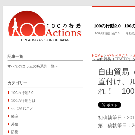
100の行動2.0
10
100の行動計画2.0
活動概
CREATING A VISION OF JAPAN
HOME
やるべきこと
記事一覧
自由貿易（FTA/TP
すべてのコラムの時系列一覧へ
自由貿易（
置付け、
カテゴリー
れ！ 10
100の行動2.0
100の行動とは
○○に望むこと
経産
初稿執筆日：201
外務
第二稿執筆日：20
防衛