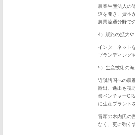
農業生産法人の
道を開き、資本
農業流通分野で
4）販路の拡大
インターネット
ブランディング
5）生産技術の
近隣諸国への農
輸出、進出も視
業ベンチャーG
に生産プラント
冒頭の木内氏の
なく、更に強く