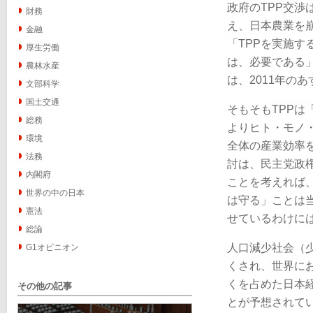
政府のTPP交
財務
え、日本農業を
金融
「TPPを実施す
厚生労働
は、必要である
農林水産
は、2011年の
文部科学
国土交通
そもそもTPP
総務
よりヒト・モノ
環境
全体の産業効率
法務
討は、民主党政
内閣府
ことを考えれば
世界の中の日本
は守る」ことは
憲法
せているわけに
総論
人口減少社会（
G1オピニオン
くされ、世界にお
くを占めた日本経
その他の記事
とが予想されて