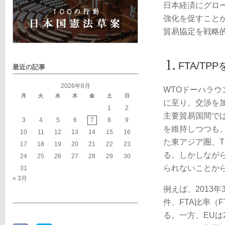
日本経済にグロ
強化を促すこと
貿易協定を戦略
FTA/T
最近の記事
2026年8月
WTOドーハラウ
月
火
水
木
金
土
日
に至り、交渉を
1
2
主要貿易国間では
3
4
5
6
7
8
9
を維持しつつも
10
11
12
13
14
15
16
た東アジア圏、
17
18
19
20
21
22
23
る。しかしなが
24
25
26
27
28
29
30
られないことか
31
« 3月
例えば、2013
件、FTA比率（
る。一方、EUは2