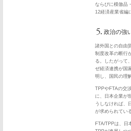
ならびに模倣品
12経済産業省編
政治の強
諸外国との自由
制度改革の断行
る。したがって
ぜ経済連携が国
明し、国民の理
TPPやFTAの
に、日本企業が
うしなければ、
が求められてい
FTA/TPPは